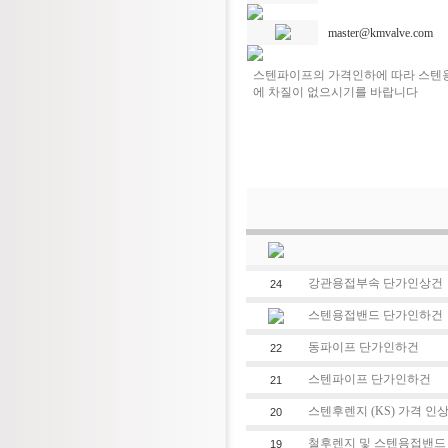
master@kmvalve.com
스텐파이프의 가격인하에 따라 스텐용접
에 차질이 없으시기를 바랍니다
강관용접부속 단가인상건
24
스텐용접밴드 단가인하건
동파이프 단가인하건
22
스텐파이프 단가인하건
21
스텐후렌지 (KS) 가격 인
20
철후렌지 및 스텐용접밴드
19