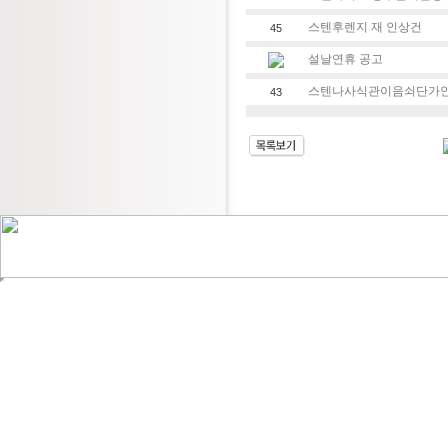
스텐후렌지 재 인상건
45
설날연휴 공고
스텐나사식관이음쇠단가
43