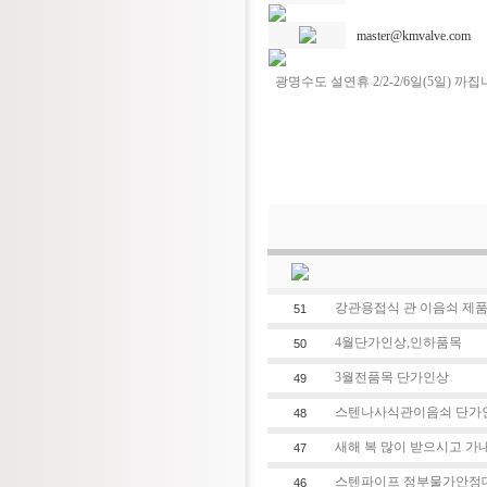
master@kmvalve.com
광명수도 설연휴 2/2-2/6일(5일) 까집
강관용접식 관 이음쇠 제품
51
4월단가인상,인하품목
50
3월전품목 단가인상
49
스텐나사식관이음쇠 단가
48
새해 복 많이 받으시고 가내
47
스텐파이프 정부물가안정대
46