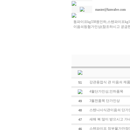
master@kmvalve.com
동파이프kg338원인하,스텐파이프k
이음쇠등협가인상(참조하시고 궁금한
강관용접식 관 이음쇠 제품
51
4월단가인상,인하품목
3월전품목 단가인상
49
스텐나사식관이음쇠 단가
48
새해 복 많이 받으시고 가내
47
스텐파이프 정부물가안정대
46