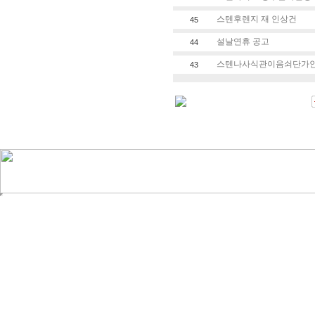
스텐후렌지 재 인상건
45
설날연휴 공고
44
스텐나사식관이음쇠단가
43