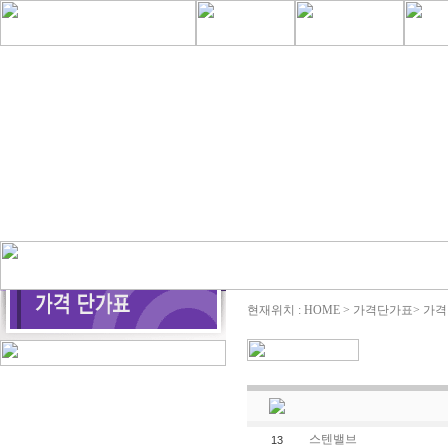
현재위치 : HOME > 가격단가표> 가
스텐밸브
13