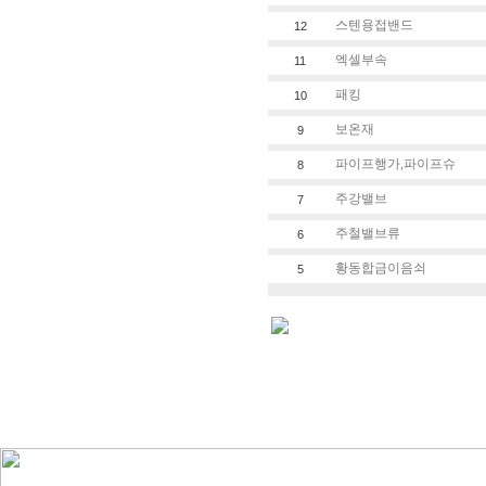
스텐용접밴드
12
엑셀부속
11
패킹
10
보온재
9
파이프행가,파이프슈
8
주강밸브
7
주철밸브류
6
황동합금이음쇠
5