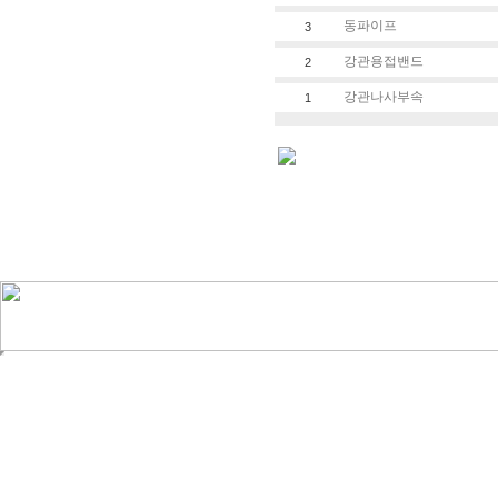
동파이프
3
강관용접밴드
2
강관나사부속
1