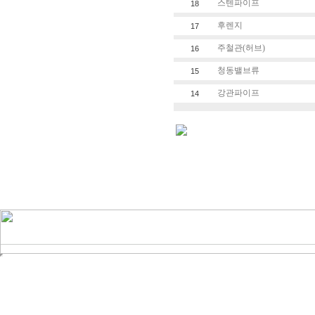
스텐파이프
18
후렌지
17
주철관(허브)
16
청동밸브류
15
강관파이프
14