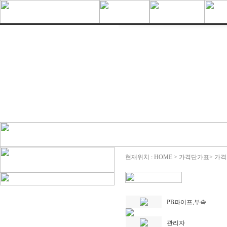
현재위치 : HOME > 가격단가표> 가
PB파이프,부속
관리자