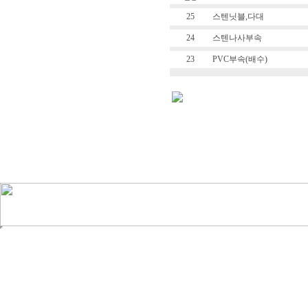
25
스텐닛블,다대
24
스텐나사부속
23
PVC부속(배수)