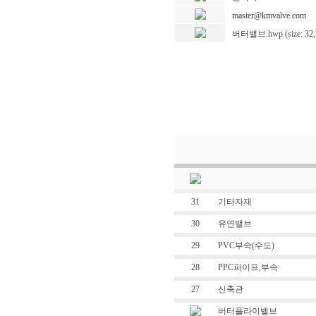
master@kmvalve.com
버터밸브.hwp (size: 32,
31
기타자재
30
유연밸브
29
PVC부속(수도)
28
PPC파이프,부속
27
신축관
버터플라이밸브