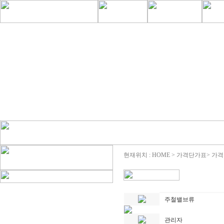
현재위치 : HOME > 가격단가표> 가
주철밸브류
관리자