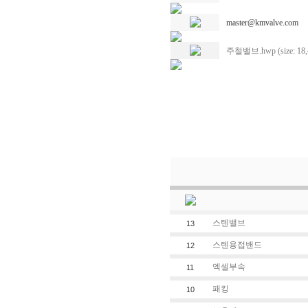
master@kmvalve.com
주철밸브.hwp (size: 18,
스텐밸브
13
스텐용접밴드
12
엑셀부속
11
패킹
10