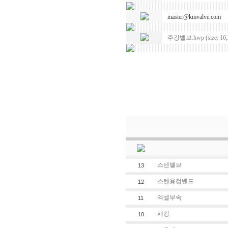
master@kmvalve.com
주강밸브.hwp (size: 16,
스텐밸브
13
스텐용접밴드
12
엑셀부속
11
패킹
10