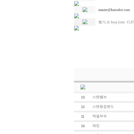
master@kmvalve.com
행가,슈.hwp (size: 15,8
스텐밸브
13
스텐용접밴드
12
엑셀부속
11
패킹
10