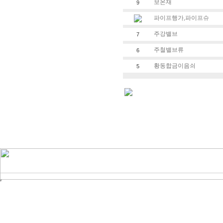
보온재
9
파이프행가,파이프슈
주강밸브
7
주철밸브류
6
황동합금이음쇠
5